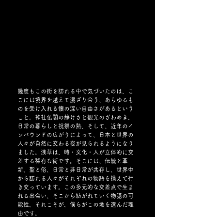
幾度もこの街を訪れる中で気づいたのは、こ
こには境界を越えて混ざり合う、あらゆるも
のを受け入れる懐の深い自由さがあるという
こと。神社仏閣の静けさと観光のざわめき、
日常の暮らしと祝祭の熱、そして、近年のイ
ンバウンドの広がりによって、日本と世界の
人々が自然に交わる姿が見られるようになり
ました。浅草は、時・文化・人が立体的に交
差する稀有な街です。そこには、伝統と革
新、聖と俗、日常と非日常が共存し、世界中
から訪れる人々がそれぞれの物語を携えて行
き交っています。この多元的な交差点で生ま
れる出会い、そこから紡がれていく物語の可
能性、それこそが、僕らがこの地を選んだ理
由です。