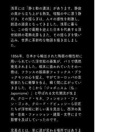
浅草には「静と動の濃淡」があります。静寂
の奥から立ち上がる熱気、喧騒の中に漂う静
けさ。その揺らぎは、人々の感性を刺激し、
創造の源泉となってきました。浅草に暮ら
し、この街で最期を迎えた日本を代表する浮
世絵師の葛飾北斎もまた、その揺らぎを吸い
込み、世界に革新的な物語を描き出しまし
た。
1856年、日本から輸出された陶器の梱包材に
用いられていた浮世絵の画集が、パリで偶然
発見されました。粗末に扱われていたその一
冊は、フランスの版画家フェリックス・ブラ
ックモンの心を捉え、やがてヨーロッパの芸
術家たちに衝撃を与え、瞬く間に広がってい
きました。そこから「ジャポニスム（仏 : 
Japonisme）」と呼ばれる文化潮流が生ま
れ、クロード・モネ、フィンセント・ファ
ン・ゴッホ、クロード・ドビュッシーら巨匠
たちが浮世絵に新しい美を見出し、西洋の美
術・音楽・ファッション・建築・文学にまで
影響を及ぼしていったのです。
交差点とは、単に道が交わる場所ではありま