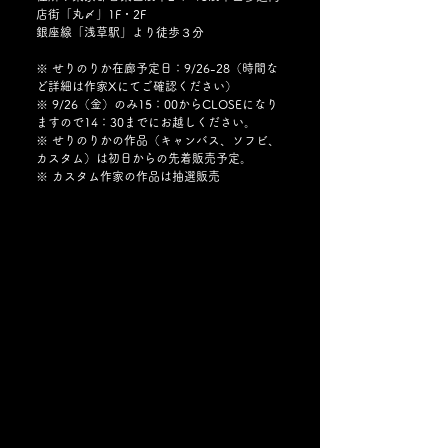
店街「丸〆」1F・2F
銀座線「浅草駅」より徒歩３分
※ せりのりか在廊予定日：9/26-28（時間な
ど詳細は作家Xにてご確認ください）
※ 9/26（金）のみ15：00からCLOSEになり
ますので14：30までにお越しください。
※ せりのりかの作品（キャンバス、ソフビ、
カスタム）は初日からの先着販売予定。
※ カスタム作家の作品は抽選販売