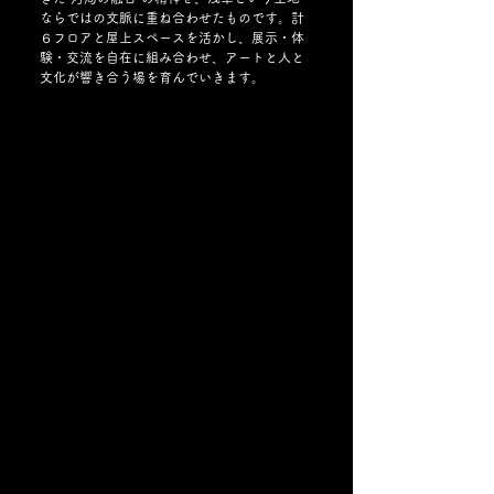
ならではの文脈に重ね合わせたものです。計
６フロアと屋上スペースを活かし、展示・体
験・交流を自在に組み合わせ、アートと人と
文化が響き合う場を育んでいきます。