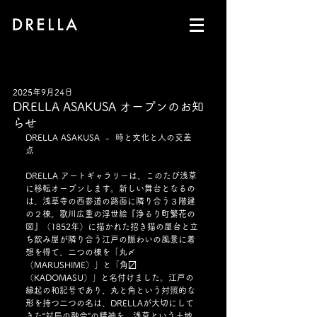
2025年9月24日
DRELLA ASAKUSA オープンのお知
らせ
DRELLA ASAKUSA  -  時と文化と人の交差
点
DRELLA アートギャラリーは、このたび浅草
に移転オープンします。新しい舞台となるの
は、浅草寺の西参道の路面に隣り合う３階建
の２棟。歌川広重の浮世絵『浄るり町繁花の
図』（1852年）に描かれた招き猫の屋台と立
ち飲み屋が隣り合う江戸の賑わいの風景に着
想を得て、二つの棟を「丸〆
（MARUSHIME）」と「角〼
（KADOMASU）」と名付けました。江戸の
縁起の和記号であり、丸と角という対照的な
形を持つ二つの名は、DRELLAが大切にして
きた“対局の融合”の精神を、浅草という土地