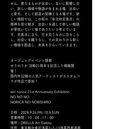
せん。異なるものが出会い、互いに影響し合
い、新しい価値や物語が生まれる場。出会い
と変化、そして創造の契機となる場です。新
しい施設では、この街の「多元的交差点」の
精神を受け継ぎ、出会いを通して新しい物語
が芽吹いていく場でありたいと考えていま
す。交差点に立ち、行き交うものに目をこら
し、出会いを織りなし、その交わりから新し
い価値を創造し、未来をひらいていきます。
オープニングイベント情報
せりのりか 活動21周年を記念した個展開
催！
国内外32組の人気アーティストがカスタムコ
ラボ作品で参加！
seri norica 21st Anniversary Exhibition
NO NO NO
NORICA NO NOBISHIRO
日程 : 2025.9.26.FRI-10.5.SUN
営業時間 : 10：00 -17：00
場所 : DRELLA Art Gallery
住所 : 東京都台東区浅草2-7-13浅草西参道商