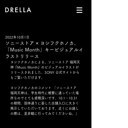
2022年10月1日
ソニーストア × ヨシフクホノカ、
「Music Month」キービジュアルイ
ラストリリース
ヨシフクホノカによる、ソニーストア 福岡天
神『Music Month』のビジュアルイラストが
リリースされました。SONY 公式サイトから
もご覧いただけます。
ヨシフクホノカのコメント 「ソニーストア 
福岡天神は、学生時代に頻繁に通っていた場
所なのでとても感慨深いです。10.1〜10.31
の期間、国体通りに面した店舗入口に大きく
掲示していただいております。近くにお越し
の際は、是非観に行ってみてくださいね。」