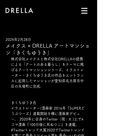
2025年2月28日
メイクス × DRELLA アートマンショ
ン「きくちゆうき」
株式会社メイクスと株式会社DRELLAの提携
による「アートのある暮らし」をテーマに掲
げるアートマンションシリーズ。イラストレ
ーター・きくちゆうき氏の作品をエントラン
スに起用した​​​マンションが愛知県名古屋市中
区の矢場町に完成。
きくちゆうき氏
イラストレーター/漫画家 2016年『SUPERど
うぶつーズ』連載開始を機に漫画家デビュ
ー。 2020年に自身のTwitter（現：X )上で4
コマ漫画『100日後に死ぬワニ』を連載。 
#Twitterトレンド大賞2020でTwitterトレンド
大賞にて最多リツイート賞
& 最多いいねのW