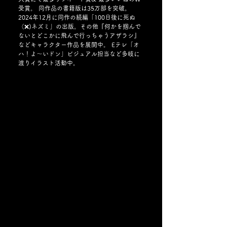
受賞。 同作品の書籍版は35万部を突破。
2024年12月に同作の続編「100日後に死ぬ
（❌)ネズミ」の出版。その他『何かを掴んで
ないとどこかに飛んで行っちゃうアザラシ』
などキャラクター作品を展開中。 Eテレ「オ
ハ！よ〜いドン」ビジュアル担当など多岐に
渡りイラスト活動中。