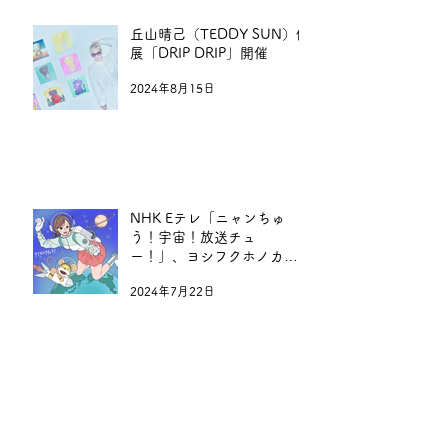
丘山晴己（TEDDY SUN）個
展「DRIP DRIP」開催
2024年8月15日
NHK Eテレ「ニャンちゅ
う！宇宙！放送チュ
ー！」、ヨシフクホノカ描
き下ろしの新テーマ曲ジャ
2024年7月22日
ケット公開
VIEW MORE