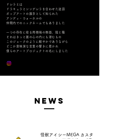
ドレラとは
ドラキュラとシンデレラを合わせた造語
ポップアートの旗手として知られた
アンディ・ウォーホルの
仲間内でのニックネームでもありました
一つの存在に宿る両極端の側面、陰と陽
それはきっと誰の心の内にも潜むもの
このジョークのように軽やかでありながら
どこか意味深な言葉の響きに惹かれ
僕らのアートプロジェクトの名にしました
NEWS
怪獣アイシーMEGA カスタ